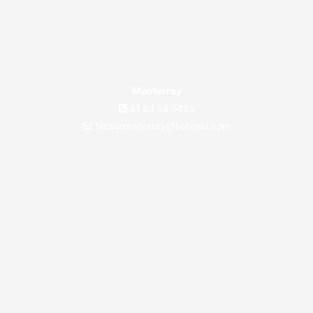
Monterrey
81 83 88 5465
fiicsamonterrey@hotmail.com