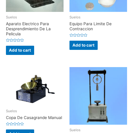
Suelos
Suelos
Aparato Electrico Para
Equipo Para Limite De
Desprendimiento De La
Contraccion
Pelicula
Rated
0
Add to cart
Rated
out
0
Add to cart
of
out
5
of
5
Suelos
Copa De Casagrande Manual
Rated
Suelos
0