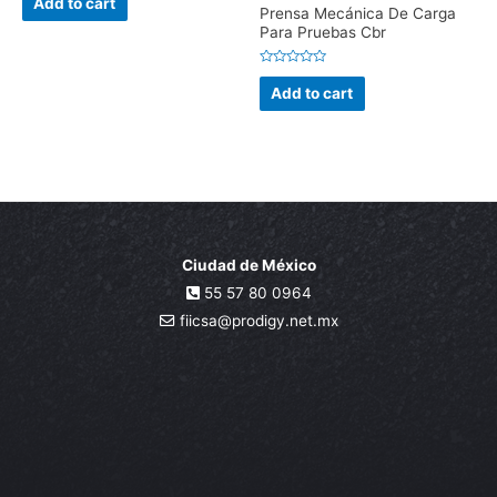
Add to cart
out
Prensa Mecánica De Carga
of
Para Pruebas Cbr
5
Rated
0
Add to cart
out
of
5
Ciudad de México
55 57 80 0964
fiicsa@prodigy.net.mx