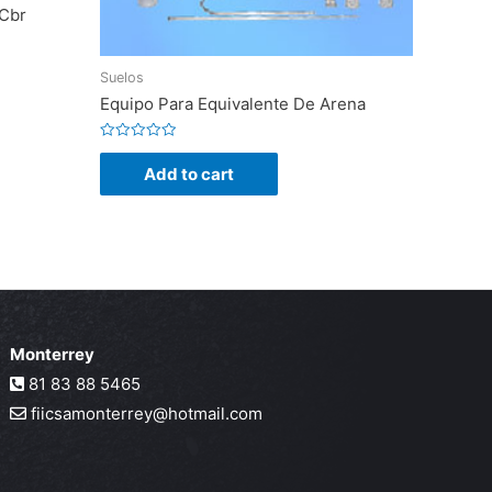
 Cbr
Suelos
Equipo Para Equivalente De Arena
Rated
0
Add to cart
out
of
5
Monterrey
81 83 88 5465
fiicsamonterrey@hotmail.com