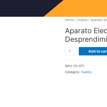
Home
/
Suelos
/ Aparato El
Aparato Elec
Desprendimi
Aparato
Add to car
Electrico
Para
SKU:
FII-071
Desprendimiento
Category:
Suelos
De
La
Pelicula
quantity