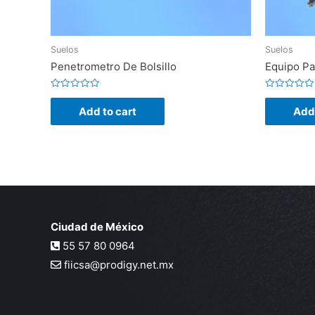
Suelos
Suelos
Penetrometro De Bolsillo
Equipo Pa
Rated
Rated
0
0
Add to cart
Add 
out
out
of
of
5
5
Ciudad de México
55 57 80 0964
fiicsa@prodigy.net.mx