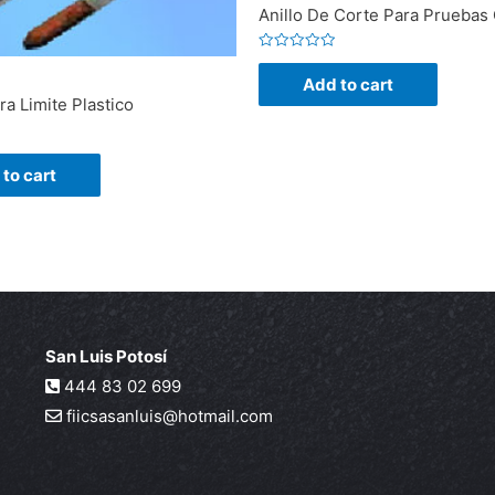
Anillo De Corte Para Pruebas
Rated
0
Add to cart
out
of
ra Limite Plastico
5
to cart
San Luis Potosí
444 83 02 699
fiicsasanluis@hotmail.com