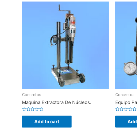
Concretos
Concretos
Maquina Extractora De Núcleos.
Equipo Pa
Rated
Rated
0
0
Add to cart
Add 
out
out
of
of
5
5