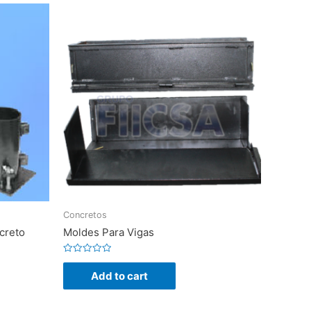
Concretos
creto
Moldes Para Vigas
Rated
0
Add to cart
out
of
5