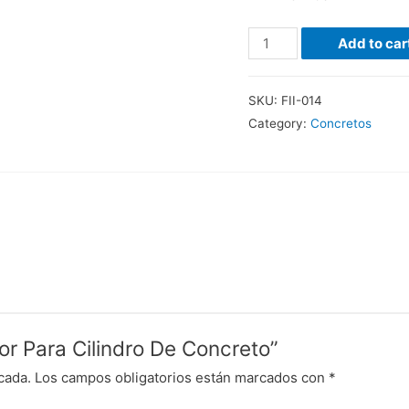
Cabeceador
Add to car
Para
Cilindro
SKU:
FII-014
De
Category:
Concretos
Concreto
quantity
or Para Cilindro De Concreto”
cada.
Los campos obligatorios están marcados con
*