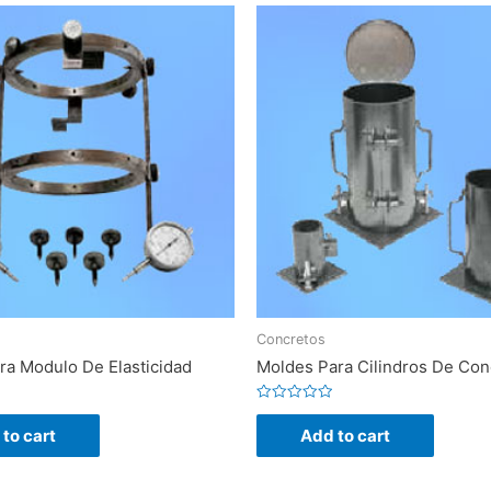
Concretos
ra Modulo De Elasticidad
Moldes Para Cilindros De Con
Rated
0
to cart
Add to cart
out
of
5