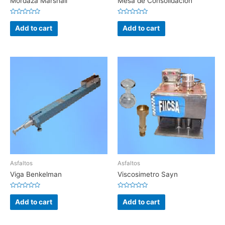
Mordaza Marshall
Mesa de Consolidación
Rated
Rated
0
0
Add to cart
Add to cart
out
out
of
of
5
5
Asfaltos
Asfaltos
Viga Benkelman
Viscosimetro Sayn
Rated
Rated
0
0
Add to cart
Add to cart
out
out
of
of
5
5