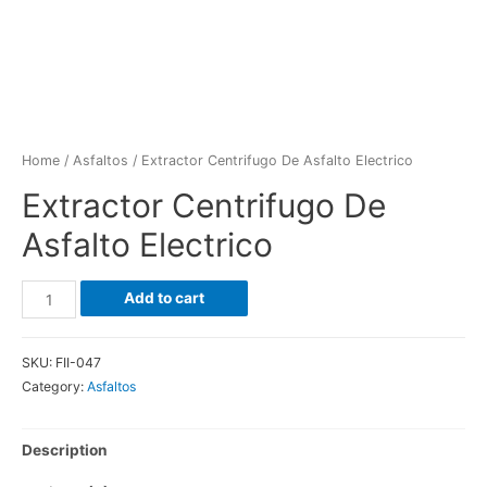
Home
/
Asfaltos
/ Extractor Centrifugo De Asfalto Electrico
Extractor Centrifugo De
Asfalto Electrico
Extractor
Add to cart
Centrifugo
De
SKU:
FII-047
Asfalto
Category:
Asfaltos
Electrico
quantity
Description