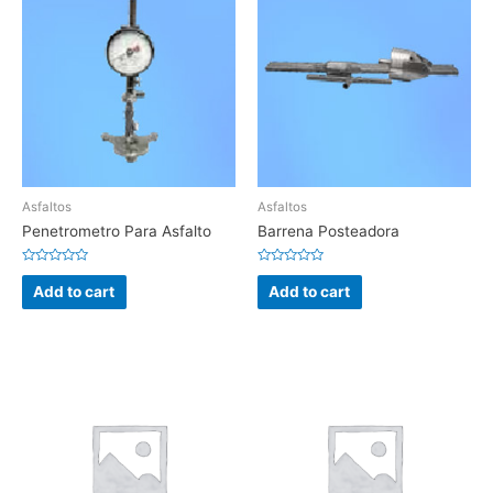
Asfaltos
Asfaltos
Penetrometro Para Asfalto
Barrena Posteadora
Rated
Rated
0
0
Add to cart
Add to cart
out
out
of
of
5
5