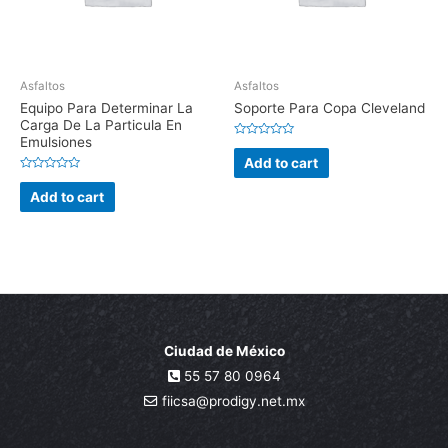
Asfaltos
Asfaltos
Equipo Para Determinar La
Soporte Para Copa Cleveland
Carga De La Particula En
Emulsiones
Rated
0
Add to cart
out
of
Rated
5
0
Add to cart
out
of
5
Ciudad de México
55 57 80 0964
fiicsa@prodigy.net.mx