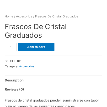
Home
/
Accesorios
/ Frascos De Cristal Graduados
Frascos De Cristal
Graduados
Frascos
Add to cart
De
Cristal
SKU:
FII-101
Graduados
Category:
Accesorios
quantity
Description
Reviews (0)
Frascos de cristal graduados pueden suministrarse con tapón
o sin el, vienen de las siguientes capacidades: