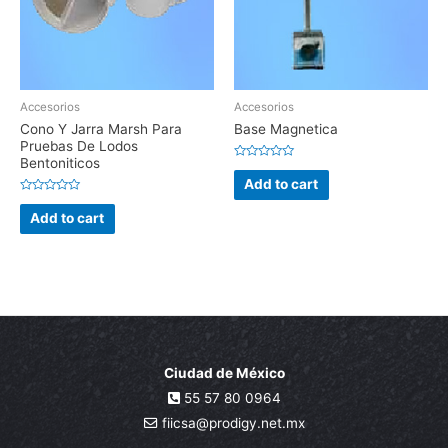
Accesorios
Accesorios
Cono Y Jarra Marsh Para
Base Magnetica
Pruebas De Lodos
Bentoniticos
Rated
0
Add to cart
out
of
Rated
5
0
Add to cart
out
of
5
Ciudad de México
55 57 80 0964
fiicsa@prodigy.net.mx