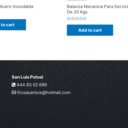
Acero Inoxidable
Balanza Mecanica Para Servic
De 20 Kgs.
to cart
Rated
0
Add to cart
out
of
5
San Luis Potosí
444 83 02 699
fiicsasanluis@hotmail.com