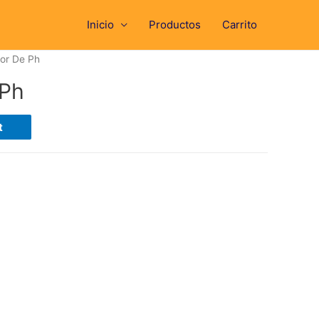
Inicio
Productos
Carrito
or De Ph
 Ph
t