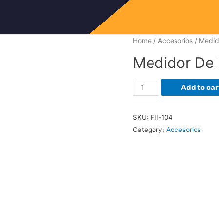
Home
/
Accesorios
/ Medid
Medidor De
Medidor
Add to car
De
Ph
SKU:
FII-104
quantity
Category:
Accesorios